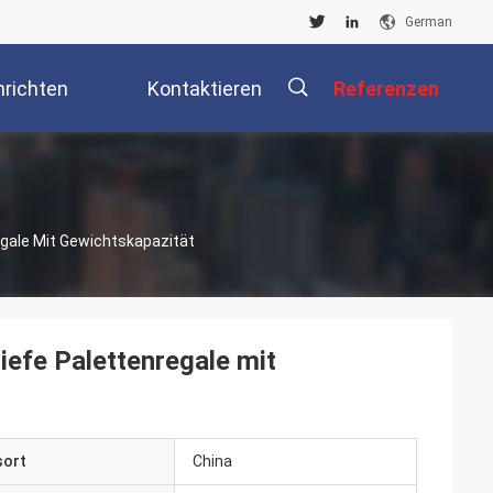
German
richten
Kontaktieren
Referenzen
Sie Uns
描
egale Mit Gewichtskapazität
述
iefe Palettenregale mit
sort
China