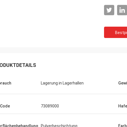
Bestpr
ODUKTDETAILS
rauch
Lagerung in Lagerhallen
Gewi
-Code
73089000
Haf
rflächenbehandlung
Pulverbeschichtung
Farb