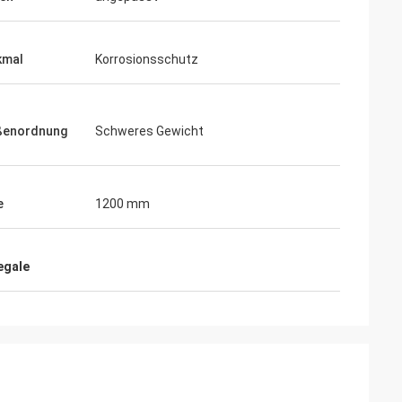
kmal
Korrosionsschutz
ßenordnung
Schweres Gewicht
e
1200 mm
egale