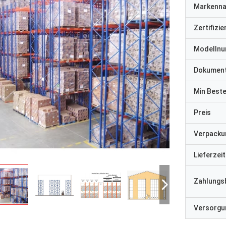
Markenn
Zertifizi
Modelln
Dokumen
Min Best
Preis
Verpacku
Lieferzeit
Zahlungs
Versorgun