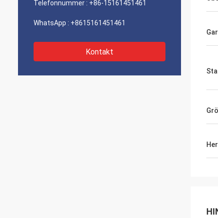
Telefonnummer :
+86-15161451461
WhatsApp :
+8615161451461
Gar
Kontakt
Sta
Gr
Her
HI