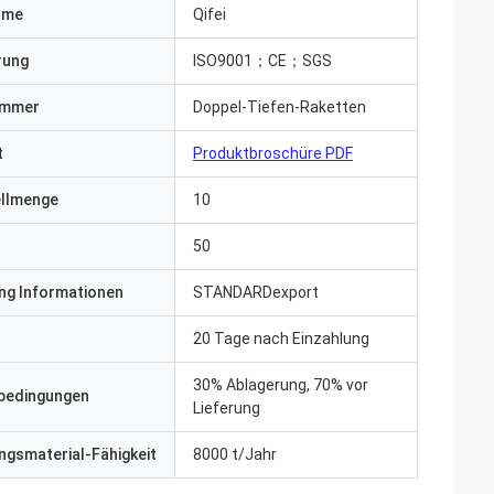
ame
Qifei
erung
ISO9001；CE；SGS
ummer
Doppel-Tiefen-Raketten
t
Produktbroschüre PDF
ellmenge
10
50
ng Informationen
STANDARDexport
20 Tage nach Einzahlung
30% Ablagerung, 70% vor
bedingungen
Lieferung
gsmaterial-Fähigkeit
8000 t/Jahr