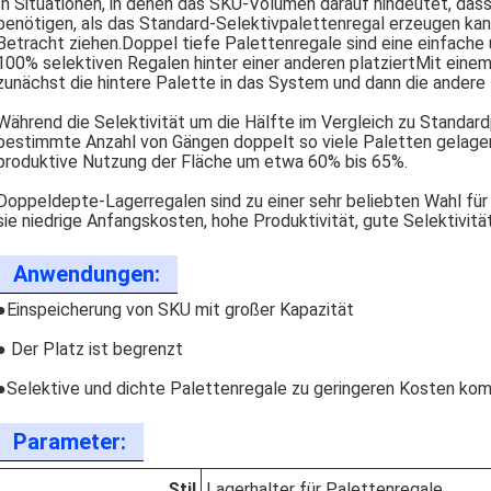
In Situationen, in denen das SKU-Volumen darauf hindeutet, das
benötigen, als das Standard-Selektivpalettenregal erzeugen kann,
Betracht ziehen.Doppel tiefe Palettenregale sind eine einfache 
100% selektiven Regalen hinter einer anderen platziertMit einem
zunächst die hintere Palette in das System und dann die andere 
Während die Selektivität um die Hälfte im Vergleich zu Standard
bestimmte Anzahl von Gängen doppelt so viele Paletten gelage
produktive Nutzung der Fläche um etwa 60% bis 65%.
Doppeldepte-Lagerregalen sind zu einer sehr beliebten Wahl fü
sie niedrige Anfangskosten, hohe Produktivität, gute Selektivit
Anwendungen:
●Einspeicherung von SKU mit großer Kapazität
● Der Platz ist begrenzt
●Selektive und dichte Palettenregale zu geringeren Kosten kom
Parameter:
Stil
Lagerhalter für Palettenregale