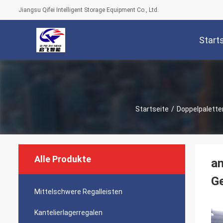
Jiangsu Qifei Intelligent Storage Equipment Co., Ltd.
Start
Startseite
/
Doppelpalette
Alle Produkte
an
Ge
Mittelschwere Regalleisten
Kantelierlagerregalen