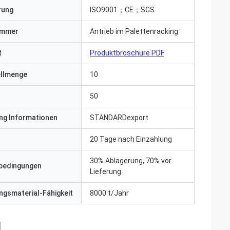
erung
ISO9001；CE；SGS
ummer
Antrieb im Palettenracking
t
Produktbroschüre PDF
ellmenge
10
50
ng Informationen
STANDARDexport
20 Tage nach Einzahlung
30% Ablagerung, 70% vor
bedingungen
Lieferung
gsmaterial-Fähigkeit
8000 t/Jahr