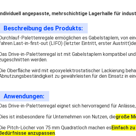
Individuell angepasste, mehrschichtige Lagerhalle für indust
Beschreibung des Produkts:
Durchlauf-Palettenregale ermöglichen es Gabelstaplern, von e
fahren.
Last-in-first-out (LIFO) (letzter Eintritt, erster Austritt)
de
Das Drive-in-Palettenregal ist mit Gabelstaplern kompatibel un
zugeschnitten werden.
Die Oberfläche wird mit epoxyelektrostatischer Lackierung beha
Abnutzungsbeständigkeit zu gewährleisten.für den Einsatz in ei
Anwendungen:
Das Drive-in-Palettenregal eignet sich hervorragend für Anlässe,
Dies ist insbesondere für Unternehmen von Nutzen, die
große Me
Die Pitch-Löcher von 75 mm Quadratloch machen es
Einfach zu 
Bedürfnisse anzupassen
.