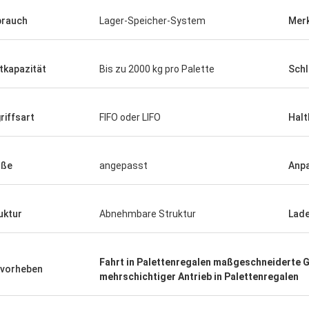
rauch
Lager-Speicher-System
Mer
tkapazität
Bis zu 2000 kg pro Palette
Schl
riffsart
FIFO oder LIFO
Halt
öße
angepasst
Anp
uktur
Abnehmbare Struktur
Lade
Fahrt in Palettenregalen maßgeschneiderte 
vorheben
mehrschichtiger Antrieb in Palettenregalen