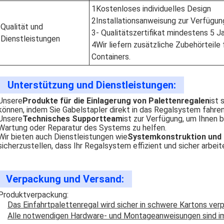
1Kostenloses individuelles Design
2Installationsanweisung zur Verfügung
Qualität und
3- Qualitätszertifikat mindestens 5 Ja
Dienstleistungen
4Wir liefern zusätzliche Zubehörteile
Containers.
Unterstützung und Dienstleistungen:
Unsere
Produkte für die Einlagerung von Palettenregalen
ist 
können, indem Sie Gabelstapler direkt in das Regalsystem fahren
Unsere
Technisches Supportteam
ist zur Verfügung, um Ihnen b
Wartung oder Reparatur des Systems zu helfen.
Wir bieten auch Dienstleistungen wie
Systemkonstruktion und 
sicherzustellen, dass Ihr Regalsystem effizient und sicher arbeit
Verpackung und Versand:
Produktverpackung:
Das Einfahrtpalettenregal wird sicher in schwere Kartons ver
Alle notwendigen Hardware- und Montageanweisungen sind im