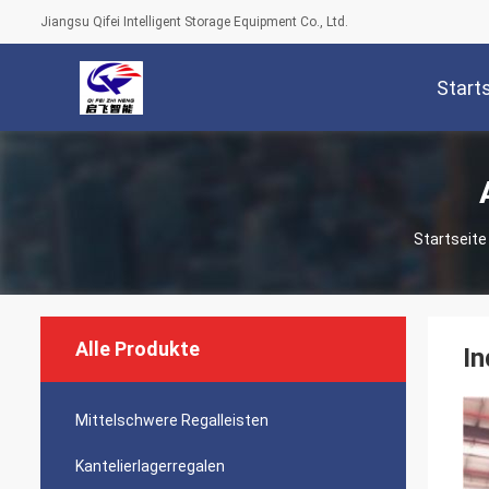
Jiangsu Qifei Intelligent Storage Equipment Co., Ltd.
Start
Startseite
Alle Produkte
In
Mittelschwere Regalleisten
Kantelierlagerregalen