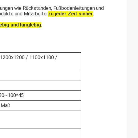
chtungen wie Rückständen, Fußbodenleitungen und
odukte und Mitarbeiter
zu jeder Zeit sicher
.
ebig und langlebig
.
 1200x1200 / 1100x1100 /
 80~100*45
h Maß