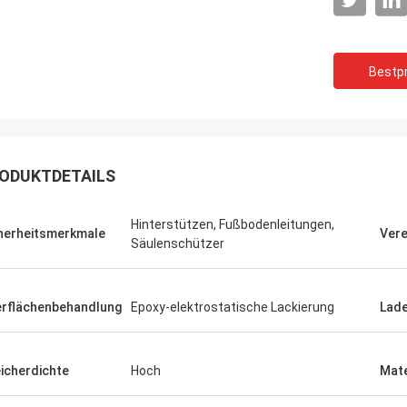
Bestpr
ODUKTDETAILS
Hinterstützen, Fußbodenleitungen,
herheitsmerkmale
Vere
Säulenschützer
rflächenbehandlung
Epoxy-elektrostatische Lackierung
Lad
icherdichte
Hoch
Mate