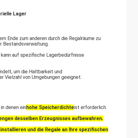
rielle Lager
inem Ende zum anderen durch die Regalräume zu
r Bestandsverwaltung.
d kann auf spezifische Lagerbedürfnisse
ndelt, um die Haltbarkeit und
ner Vielzahl von Umgebungen geeignet.
 in denen ein
hohe Speicherdichte
ist erforderlich.
ngen desselben Erzeugnisses aufbewahren.
installieren und die Regale an Ihre spezifischen