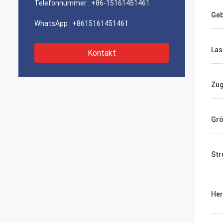
Telefonnummer :
+86-15161451461
Geb
WhatsApp :
+8615161451461
Las
Kontakt
Zug
Gr
Str
Her