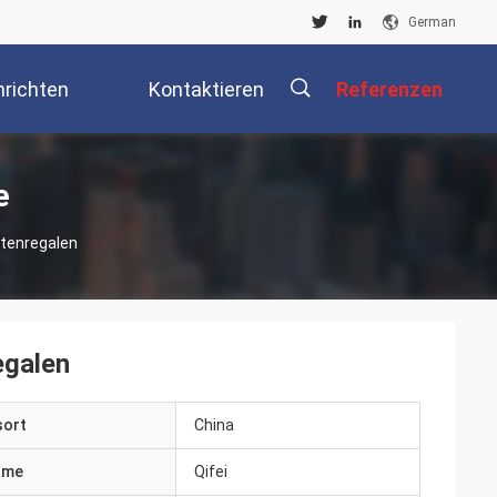
German
richten
Kontaktieren
Referenzen
Sie Uns
描
e
ttenregalen
述
egalen
sort
China
ame
Qifei