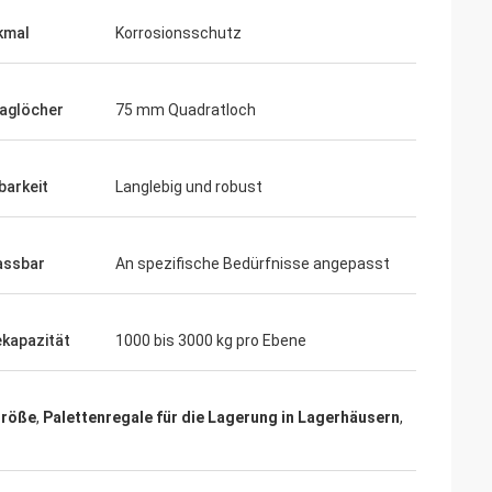
kmal
Korrosionsschutz
aglöcher
75 mm Quadratloch
barkeit
Langlebig und robust
assbar
An spezifische Bedürfnisse angepasst
kapazität
1000 bis 3000 kg pro Ebene
Größe
,
Palettenregale für die Lagerung in Lagerhäusern
,