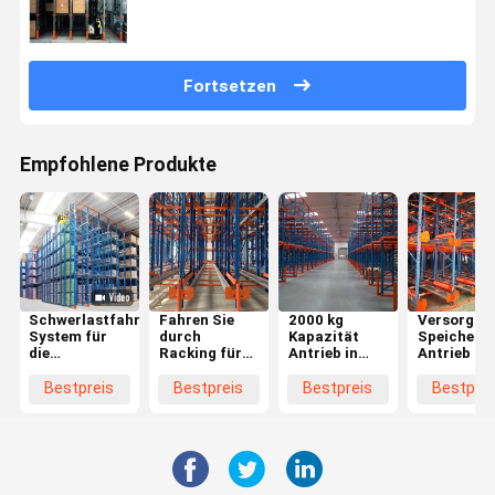
Fortsetzen
Empfohlene Produkte
Schwerlastfahrzeug-
Fahren Sie
2000 kg
Versorgung
System für
durch
Kapazität
Speichers
die
Racking für
Antrieb in
Antrieb in
Aufstellung
hohe
Push Back
Antrieb du
von Paletten
Volumenlager
Palettenregal
Regal
Bestpreis
Bestpreis
Bestpreis
Bestprei
für vielseitige
Lagerlager