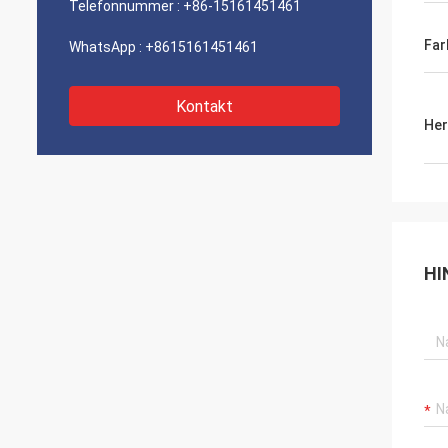
Telefonnummer :
+86-15161451461
Far
WhatsApp :
+8615161451461
Kontakt
Her
HI