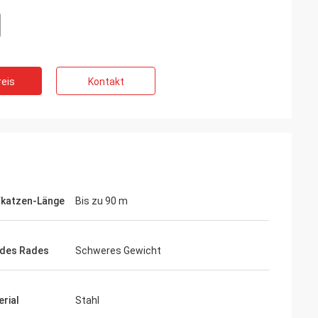
eis
Kontakt
fkatzen-Länge
Bis zu 90 m
 des Rades
Schweres Gewicht
rial
Stahl