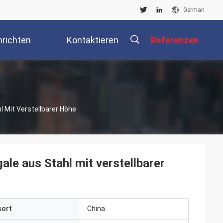
German
richten
Kontaktieren
Referenzen
Sie Uns
描
 Mit Verstellbarer Höhe
述
le aus Stahl mit verstellbarer
sort
China