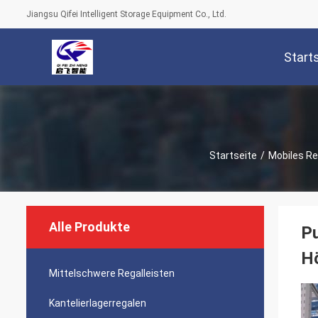
Jiangsu Qifei Intelligent Storage Equipment Co., Ltd.
Start
Startseite
/
Mobiles R
Alle Produkte
Pu
H
Mittelschwere Regalleisten
Kantelierlagerregalen