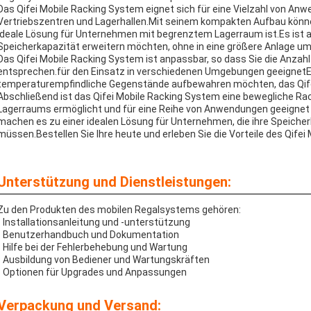
Das Qifei Mobile Racking System eignet sich für eine Vielzahl von An
Vertriebszentren und Lagerhallen.Mit seinem kompakten Aufbau können
ideale Lösung für Unternehmen mit begrenztem Lagerraum ist.Es ist a
Speicherkapazität erweitern möchten, ohne in eine größere Anlage u
Das Qifei Mobile Racking System ist anpassbar, so dass Sie die Anzah
entsprechen.für den Einsatz in verschiedenen Umgebungen geeignetEg
temperaturempfindliche Gegenstände aufbewahren möchten, das Qife
Abschließend ist das Qifei Mobile Racking System eine bewegliche Ra
Lagerraums ermöglicht und für eine Reihe von Anwendungen geeignet 
machen es zu einer idealen Lösung für Unternehmen, die ihre Speich
müssen.Bestellen Sie Ihre heute und erleben Sie die Vorteile des Qife
Unterstützung und Dienstleistungen:
Zu den Produkten des mobilen Regalsystems gehören:
- Installationsanleitung und -unterstützung
- Benutzerhandbuch und Dokumentation
- Hilfe bei der Fehlerbehebung und Wartung
- Ausbildung von Bediener und Wartungskräften
- Optionen für Upgrades und Anpassungen
Verpackung und Versand: