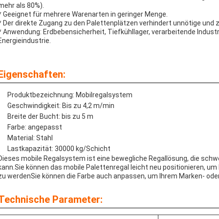
mehr als 80%).
* Geeignet für mehrere Warenarten in geringer Menge.
* Der direkte Zugang zu den Palettenplätzen verhindert unnötige un
* Anwendung: Erdbebensicherheit, Tiefkühllager, verarbeitende Industr
Energieindustrie.
Eigenschaften:
Produktbezeichnung: Mobilregalsystem
Geschwindigkeit: Bis zu 4,2 m/min
Breite der Bucht: bis zu 5 m
Farbe: angepasst
Material: Stahl
Lastkapazität: 30000 kg/Schicht
Dieses mobile Regalsystem ist eine bewegliche Regallösung, die schw
kann.Sie können das mobile Palettenregal leicht neu positionieren, 
zu werdenSie können die Farbe auch anpassen, um Ihrem Marken- ode
Technische Parameter: