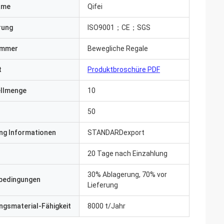
ame
Qifei
erung
ISO9001；CE；SGS
ummer
Bewegliche Regale
t
Produktbroschüre PDF
ellmenge
10
50
ng Informationen
STANDARDexport
20 Tage nach Einzahlung
30% Ablagerung, 70% vor
bedingungen
Lieferung
gsmaterial-Fähigkeit
8000 t/Jahr