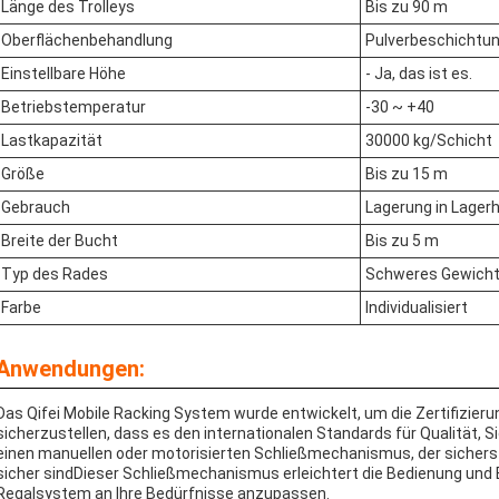
Länge des Trolleys
Bis zu 90 m
Oberflächenbehandlung
Pulverbeschichtu
Einstellbare Höhe
- Ja, das ist es.
Betriebstemperatur
-30 ~ +40
Lastkapazität
30000 kg/Schicht
Größe
Bis zu 15 m
Gebrauch
Lagerung in Lagerh
Breite der Bucht
Bis zu 5 m
Typ des Rades
Schweres Gewich
Farbe
Individualisiert
Anwendungen:
Das Qifei Mobile Racking System wurde entwickelt, um die Zertifizier
sicherzustellen, dass es den internationalen Standards für Qualität, S
einen manuellen oder motorisierten Schließmechanismus, der sicherst
sicher sindDieser Schließmechanismus erleichtert die Bedienung und E
Regalsystem an Ihre Bedürfnisse anzupassen.