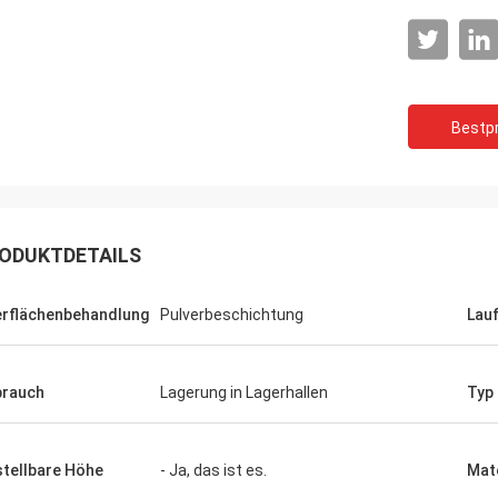
Bestpr
ODUKTDETAILS
rflächenbehandlung
Pulverbeschichtung
Lau
rauch
Lagerung in Lagerhallen
Typ
stellbare Höhe
- Ja, das ist es.
Mate