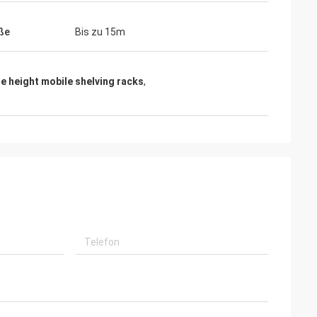
ße
Bis zu 15m
e height mobile shelving racks
,