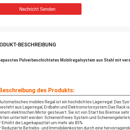
Nachricht Senden
ODUKT-BESCHREIBUNG
epasstes Pulverbeschichtetes Mobilregalsystem aus Stahl mit vers
Beschreibung des Produkts:
Automatisches mobiles Regal ist ein hochdichtes Lagerregal. Das Sy
besteht aus Lagerregal, Erdbahn und Elektromotorsystem.Das Rack ist 
einem elektrischen Motor gesteuert. Sie ist von Start bis Bremse sehr g
Arten unterteilt werden: Schienenfreies System und Schienengeleite
* Erhöht die Lagerkapazität um mehr als 85%
* Reduzierte Betriebs- und Immobilienkosten durch eine hervorrage