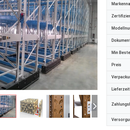
Markenn
Zertifizi
Modelln
Dokumen
Min Best
Preis
Verpacku
Lieferzeit
Zahlungs
Versorgun