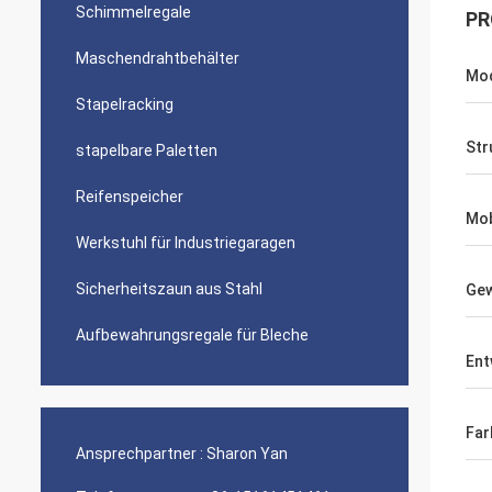
Schimmelregale
PR
Maschendrahtbehälter
Mod
Stapelracking
Str
stapelbare Paletten
Reifenspeicher
Mob
Werkstuhl für Industriegaragen
Sicherheitszaun aus Stahl
Gew
Aufbewahrungsregale für Bleche
Ent
Far
Ansprechpartner :
Sharon Yan