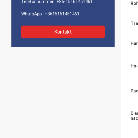
Telefonnummer :
+86-15161451461
Roh
WhatsApp :
+8615161451461
Tra
Kontakt
Han
Hs
Pac
Die
nac