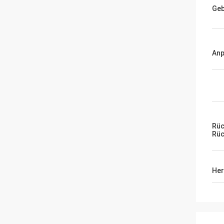
Geb
An
Rüc
Rüc
Her