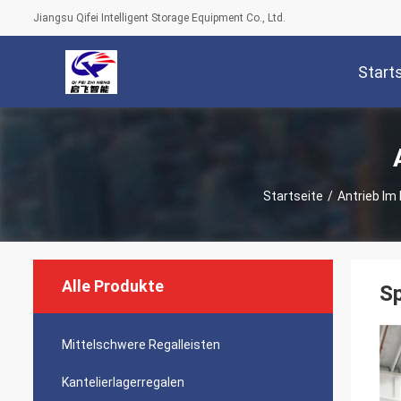
Jiangsu Qifei Intelligent Storage Equipment Co., Ltd.
Start
Startseite
/
Antrieb Im
Alle Produkte
Sp
Mittelschwere Regalleisten
Kantelierlagerregalen