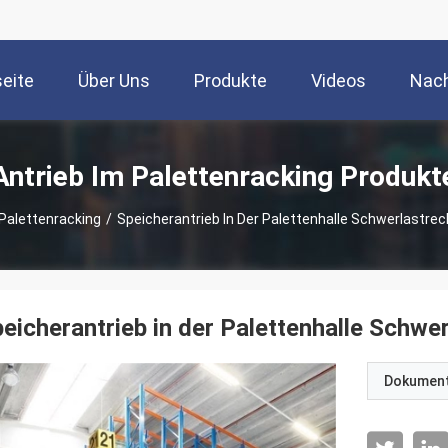
seite
Über Uns
Produkte
Videos
Nach
Antrieb Im Palettenracking Produkt
 Palettenracking
/
Speicherantrieb In Der Palettenhalle Schwerlastre
eicherantrieb in der Palettenhalle Schwe
Dokumen