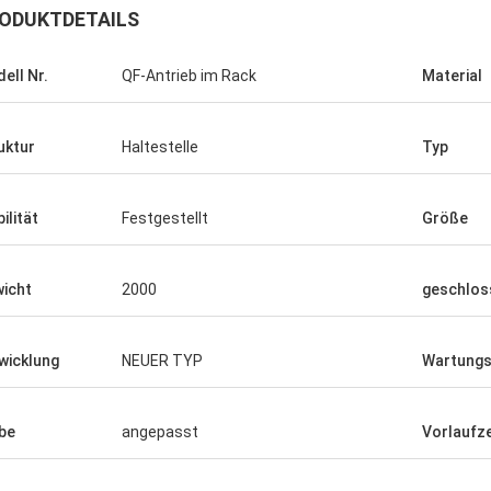
ODUKTDETAILS
ell Nr.
QF-Antrieb im Rack
Material
uktur
Haltestelle
Typ
ilität
Festgestellt
Größe
icht
2000
geschlos
wicklung
NEUER TYP
Wartungs
be
angepasst
Vorlaufze