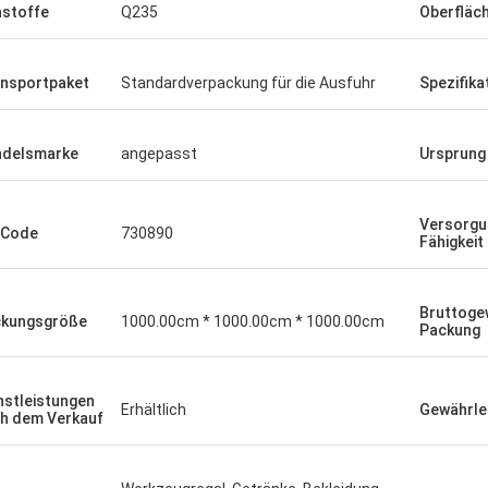
stoffe
Q235
Oberfläc
nsportpaket
Standardverpackung für die Ausfuhr
Spezifika
delsmarke
angepasst
Ursprung
Versorgu
-Code
730890
Fähigkeit
Bruttoge
kungsgröße
1000.00cm * 1000.00cm * 1000.00cm
Packung
nstleistungen
Erhältlich
Gewährle
h dem Verkauf