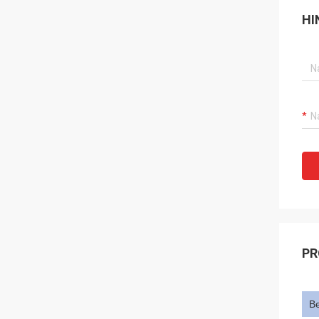
HI
PR
Be