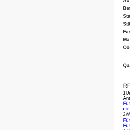
Ab
Be
St
Stä
Fa
Ma
Ob
Qua
RF
1Un
Ant
Für
die
2Wi
Für
Für