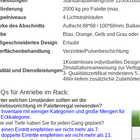
messungen
Standardpalettengröße 1200x1000
förderung
2000 kg pro Palette (max.
apelniveaus
4 Lichtstrahlstufen
rke des Abschnitts
Aufrecht 88*68 / 100*68mm; Balk
rbe
Blau, Orange, Gelb und Grau ode
ßgeschneidertes Design
Erlaubt
erflächenbehandlung
Verzinkte/Pulverbeschichtung
1Kostenloses individuelles Design
2Installationsanweisung zur Verfüg
lität und Dienstleistungen
3- Qualitätszertifikat mindestens 5 
4Wir liefern zusätzliche Zubehörtei
Qs für Antriebe im Rack:
ter welchen Umständen sollten wir die
riebsvorrichtung im Palettenregal verwenden?
 Inventare mit weniger Kategorien und große Mengen für
 Eckkategorie.
e viel Tiefe haben Sie für jeden Gang geplant?
 einen Eintritt empfehlen wir nicht mehr als 7.
 doppelte Eintritte empfehlen wir nicht mehr als 13.