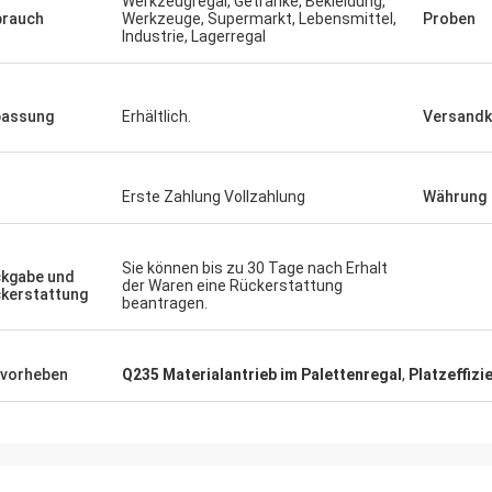
Werkzeugregal, Getränke, Bekleidung,
rauch
Werkzeuge, Supermarkt, Lebensmittel,
Proben
Industrie, Lagerregal
passung
Erhältlich.
Versandk
Erste Zahlung Vollzahlung
Währung
Sie können bis zu 30 Tage nach Erhalt
kgabe und
der Waren eine Rückerstattung
kerstattung
beantragen.
vorheben
Q235 Materialantrieb im Palettenregal
,
Platzeffizi