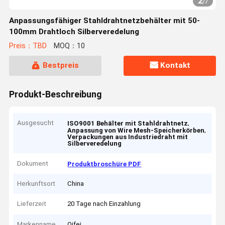
2
/
7
Anpassungsfähiger Stahldrahtnetzbehälter mit 50-
100mm Drahtloch Silberveredelung
Preis：TBD
MOQ：10
Bestpreis
Kontakt
Produkt-Beschreibung
Ausgesucht
,
ISO9001 Behälter mit Stahldrahtnetz
,
Anpassung von Wire Mesh-Speicherkörben
Verpackungen aus Industriedraht mit
Silberveredelung
Dokument
Produktbroschüre PDF
Herkunftsort
China
Lieferzeit
20 Tage nach Einzahlung
Markenname
Qifei