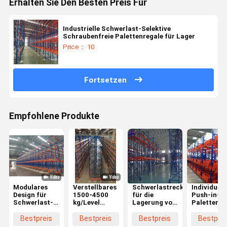
Erhalten Sie Den Besten Preis Für
Industrielle Schwerlast-Selektive
Schraubenfreie Palettenregale für Lager
Price： 10
Fortsetzen
Empfohlene Produkte
Modulares
Verstellbares
Schwerlastrecke
Individuell
Design für
1500-4500
für die
Push-in-
Schwerlast-
kg/Level
Lagerung von
Palettenre
Palettenregale
Schwerlast-
Paletten
für Lager
für
Palettenregal
Bestpreis
Bestpreis
Bestpreis
Bestprei
industrielle
für