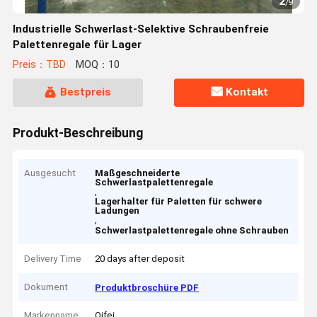
2
/
9
Industrielle Schwerlast-Selektive Schraubenfreie
Palettenregale für Lager
Preis：TBD
MOQ：10
Bestpreis
Kontakt
Produkt-Beschreibung
Ausgesucht
Maßgeschneiderte
Schwerlastpalettenregale
,
Lagerhalter für Paletten für schwere
Ladungen
,
Schwerlastpalettenregale ohne Schrauben
Delivery Time
20 days after deposit
Dokument
Produktbroschüre PDF
Markenname
Qifei