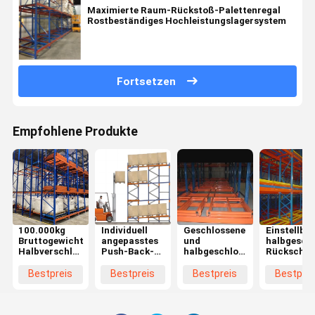
Maximierte Raum-Rückstoß-Palettenregal
Rostbeständiges Hochleistungslagersystem
Fortsetzen
Empfohlene Produkte
100.000kg
Individuell
Geschlossene
Einstellba
Bruttogewicht
angepasstes
und
halbgesch
Halbverschlossenes
Push-Back-
halbgeschlossene
Rückschub
Rückschub-
Rack-System
Struktur
Palettenre
Palettenregal
für
Schwerlastreckensysteme
für den Fil
Bestpreis
Bestpreis
Bestpreis
Bestprei
Platzersparnis
Schwerlast-
für die
Forklift mi
und einfacher
Speicherpakete
individuelle
einer Höhe
Betrieb
Bruttogewicht
Lagerung
von 5-15 
60.000kg