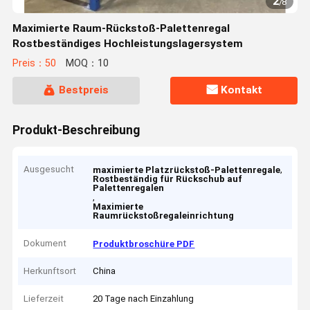
2
/
8
Maximierte Raum-Rückstoß-Palettenregal
Rostbeständiges Hochleistungslagersystem
Preis：50
MOQ：10
Bestpreis
Kontakt
Produkt-Beschreibung
Ausgesucht
,
maximierte Platzrückstoß-Palettenregale
Rostbeständig für Rückschub auf
Palettenregalen
,
Maximierte
Raumrückstoßregaleinrichtung
Dokument
Produktbroschüre PDF
Herkunftsort
China
Lieferzeit
20 Tage nach Einzahlung