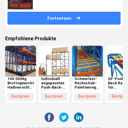
Fortsetzen
Empfohlene Produkte
100.000kg
Individuell
Schwerlast-
QF-Push-
Bruttogewicht
angepasstes
Rückschub-
Back Rack
Halbverschlossenes
Push-Back-
Palettenregal
für
Rückschub-
Rack-System
für
Schwerlas
Palettenregal
für
Lagerhöhe 5-
Selektive
Bestpreis
Bestpreis
Bestpreis
Bestprei
Platzersparnis
Schwerlast-
15 m
Lagerung
und einfacher
Speicherpakete
Palettenre
Betrieb
Bruttogewicht
geschloss
60.000kg
Design