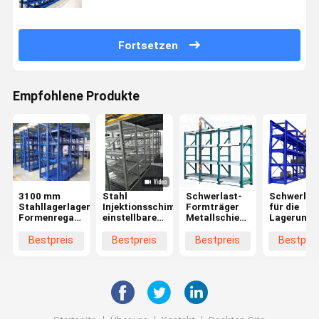
Fortsetzen
Empfohlene Produkte
3100 mm
Stahl
Schwerlast-
Schwerlas
Stahllagerlager-
Injektionsschimmellager,
Formträger
für die
Formenregal
einstellbare
Metallschiebefach
Lagerung 
mit
2-5
Schießschublade
Organisat
verstellbarem
Schichten
Spritzgussregale
von
Bestpreis
Bestpreis
Bestpreis
Bestprei
Stil
Schimmellager
Schimmel