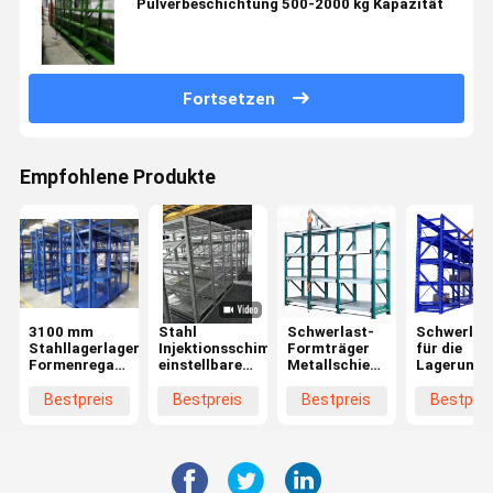
Pulverbeschichtung 500-2000 kg Kapazität
Fortsetzen
Empfohlene Produkte
3100 mm
Stahl
Schwerlast-
Schwerlas
Stahllagerlager-
Injektionsschimmellager,
Formträger
für die
Formenregal
einstellbare
Metallschiebefach
Lagerung 
mit
2-5
Schießschublade
Organisat
verstellbarem
Schichten
Spritzgussregale
von
Bestpreis
Bestpreis
Bestpreis
Bestprei
Stil
Schimmellager
Schimmel