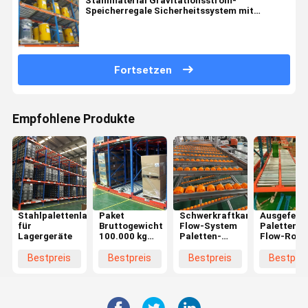
Stahlmaterial Gravitationsstrom-
Speicherregale Sicherheitssystem mit
verstellbaren Ebenen
Fortsetzen
Empfohlene Produkte
Stahlpalettenlager
Paket
Schwerkraftkarton-
Ausgeferti
für
Bruttogewicht
Flow-System
Paletten-
Lagergeräte
100.000 kg
Paletten-
Flow-Rolle
Kaltstahl
Flow-Rack
Rolle für z
Schraubfreies
mit
Gangstühl
Bestpreis
Bestpreis
Bestpreis
Bestprei
Fließregal für
Walzenpackung
Lagerlager
Bruttogewicht
200.000kg