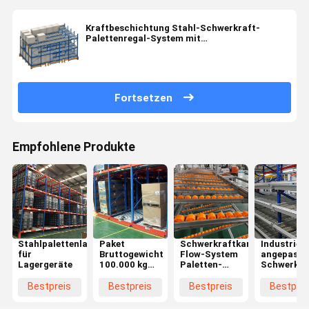
Kraftbeschichtung Stahl-Schwerkraft-
Palettenregal-System mit
Sicherheitsschrauben und Schlössern
Fortsetzen
Empfohlene Produkte
Stahlpalettenlager
Paket
Schwerkraftkarton-
Industriell
für
Bruttogewicht
Flow-System
angepasst
Lagergeräte
100.000 kg
Paletten-
Schwerkraf
Kaltstahl
Flow-Rack
aus Stahl 
Schraubfreies
mit
verstellba
Bestpreis
Bestpreis
Bestpreis
Bestprei
Fließregal für
Walzenpackung
Lagerlösu
Lagerlager
Bruttogewicht