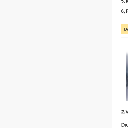
5, 
6, 
De
2.
Di