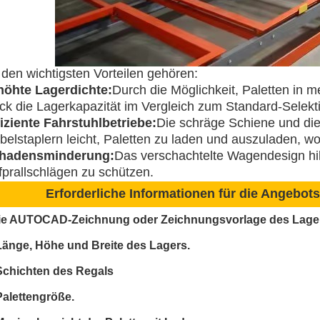
 den wichtigsten Vorteilen gehören:
höhte Lagerdichte:
Durch die Möglichkeit, Paletten in 
ck die Lagerkapazität im Vergleich zum Standard-Selek
fiziente Fahrstuhlbetriebe:
Die schräge Schiene und di
elstaplern leicht, Paletten zu laden und auszuladen, wod
hadensminderung:
Das verschachtelte Wagendesign hilf
fprallschlägen zu schützen.
Erforderliche Informationen für die Angebots
ie AUTOCAD-Zeichnung oder Zeichnungsvorlage des Lagers
Länge, Höhe und Breite des Lagers.
Schichten des Regals
Palettengröße.