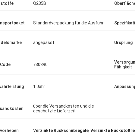
stoffe
Q235B
Oberfläch
nsportpaket
Standardverpackung für die Ausfuhr
Spezifikat
delsmarke
angepasst
Ursprung
Versorgun
-Code
730890
Fähigkeit
ährleistung
1 Jahr
Anpassun
über die Versandkosten und die
sandkosten
geschätzte Lieferzeit.
vorheben
Verzinkte Rückschubregale
,
Verzinkte Rückstoßre