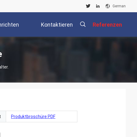
German
richten
Kontaktieren
Referenzen
Sie Uns
描
e
lter.
述
t
Produktbroschüre PDF