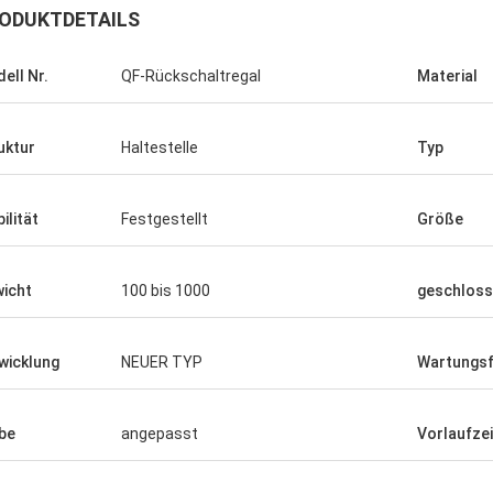
ODUKTDETAILS
ell Nr.
QF-Rückschaltregal
Material
uktur
Haltestelle
Typ
ilität
Festgestellt
Größe
icht
100 bis 1000
geschlos
wicklung
NEUER TYP
Wartungsf
be
angepasst
Vorlaufzei