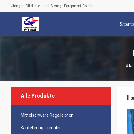
Jiangsu Qifei Intelligent Storage Equipment Co., Ltd.
Start
Star
Alle Produkte
La
Mittelschwere Regalleisten
Kantelierlagerregalen