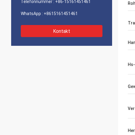
Telefonnummer :
+86-15161451461
Roh
WhatsApp :
+8615161451461
Tra
Kontakt
Han
Hs
Gew
Ver
Her