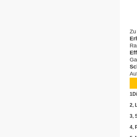
Zu
Er
Ra
Ef
Gab
Sc
Au
1D
2, 
3, 
4, 