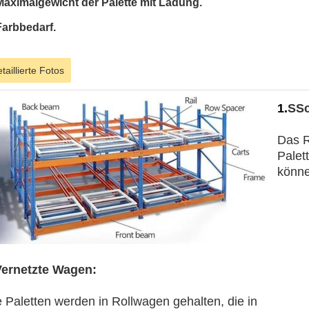
Maximalgewicht der Palette mit Ladung.
Farbbedarf.
taillierte Fotos
1.
S
Sc
Das R
Palet
könne
Vernetzte Wagen:
e Paletten werden in Rollwagen gehalten, die in