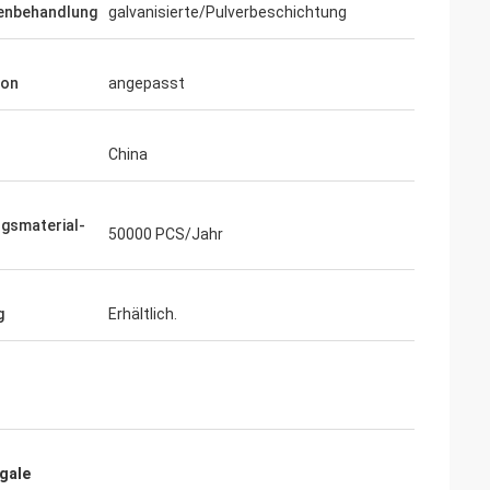
enbehandlung
galvanisierte/Pulverbeschichtung
ion
angepasst
China
gsmaterial-
50000 PCS/Jahr
g
Erhältlich.
gale