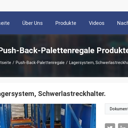
seite
Über Uns
Produkte
Videos
Nach
Push-Back-Palettenregale Produkt
tseite
/
Push-Back-Palettenregale
/
Lagersystem, Schwerlastreckha
gersystem, Schwerlastreckhalter.
Dokumen