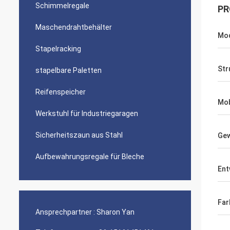
Schimmelregale
PR
Maschendrahtbehälter
Mod
Stapelracking
Str
stapelbare Paletten
Reifenspeicher
Mob
Werkstuhl für Industriegaragen
Sicherheitszaun aus Stahl
Gew
Aufbewahrungsregale für Bleche
Ent
Far
Ansprechpartner :
Sharon Yan